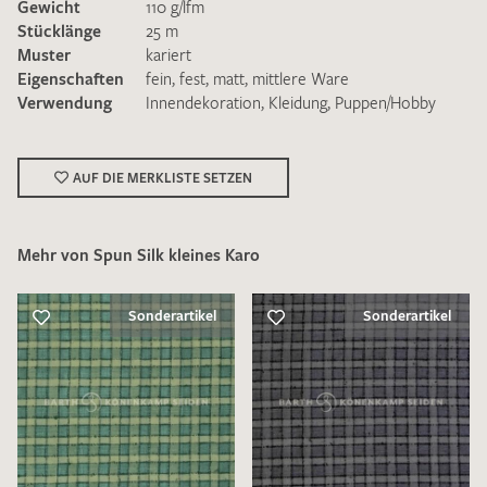
Gewicht
110 g/lfm
Stücklänge
25 m
Muster
kariert
Eigenschaften
fein
,
fest
,
matt
,
mittlere Ware
Verwendung
Innendekoration
,
Kleidung
,
Puppen/Hobby
Ich bin damit einverstanden, dass meine angegebenen Daten
zur Beantwortung meiner Musteranfrage genutzt werden.
AUF DIE MERKLISTE SETZEN
Die
Datenschutzbestimmungen
habe ich zur Kenntnis
genommen und akzeptiere diese.
Mehr von Spun Silk kleines Karo
Sonderartikel
Sonderartikel
MUSTERANFRAGE SENDEN