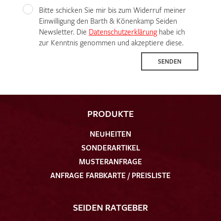
Bitte schicken Sie mir bis zum Widerruf meiner
Einwilligung den Barth & Könenkamp Seiden
Newsletter. Die
Datenschutzerklärung
habe ich
zur Kenntnis genommen und akzeptiere diese.
SENDEN
PRODUKTE
NEUHEITEN
SONDERARTIKEL
MUSTERANFRAGE
ANFRAGE FARBKARTE / PREISLISTE
SEIDEN RATGEBER