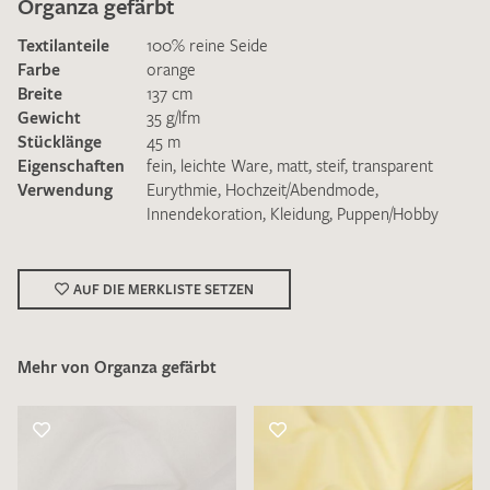
Organza gefärbt
Textilanteile
100% reine Seide
Farbe
orange
Breite
137 cm
Gewicht
35 g/lfm
Stücklänge
45 m
Ich bin damit einverstanden, dass meine angegebenen Daten
Eigenschaften
fein
,
leichte Ware
,
matt
,
steif
,
transparent
zur Beantwortung meiner Musteranfrage genutzt werden.
Verwendung
Eurythmie
,
Hochzeit/Abendmode
,
Die
Datenschutzbestimmungen
habe ich zur Kenntnis
Innendekoration
,
Kleidung
,
Puppen/Hobby
genommen und akzeptiere diese.
AUF DIE MERKLISTE SETZEN
Mehr von Organza gefärbt
MUSTERANFRAGE SENDEN