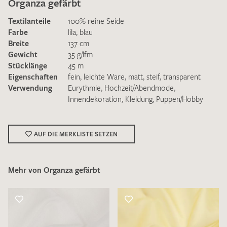
Organza gefärbt
Textilanteile
100% reine Seide
Farbe
lila
,
blau
Breite
137 cm
Gewicht
35 g/lfm
Stücklänge
45 m
Ich bin damit einverstanden, dass meine angegebenen Daten
Eigenschaften
fein
,
leichte Ware
,
matt
,
steif
,
transparent
zur Beantwortung meiner Musteranfrage genutzt werden.
Verwendung
Eurythmie
,
Hochzeit/Abendmode
,
Die
Datenschutzbestimmungen
habe ich zur Kenntnis
Innendekoration
,
Kleidung
,
Puppen/Hobby
genommen und akzeptiere diese.
AUF DIE MERKLISTE SETZEN
Mehr von Organza gefärbt
MUSTERANFRAGE SENDEN