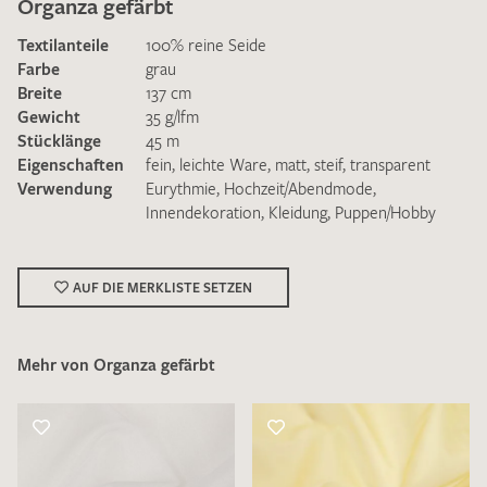
Organza gefärbt
Textilanteile
100% reine Seide
Farbe
grau
Breite
137 cm
Gewicht
35 g/lfm
Stücklänge
45 m
Ich bin damit einverstanden, dass meine angegebenen Daten
Eigenschaften
fein
,
leichte Ware
,
matt
,
steif
,
transparent
zur Beantwortung meiner Musteranfrage genutzt werden.
Verwendung
Eurythmie
,
Hochzeit/Abendmode
,
Die
Datenschutzbestimmungen
habe ich zur Kenntnis
Innendekoration
,
Kleidung
,
Puppen/Hobby
genommen und akzeptiere diese.
AUF DIE MERKLISTE SETZEN
Mehr von Organza gefärbt
MUSTERANFRAGE SENDEN