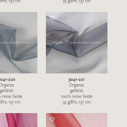
/lfm, 137 cm
35 g/lfm, 137 cm
nkt nicht funktionstüchtig. Bitte
rekt an
info@barth-seiden.de
.
nke!
3041-220
3041-221
Organza
Organza
gefärbt
gefärbt
 reine Seide
100% reine Seide
/lfm, 137 cm
35 g/lfm, 137 cm