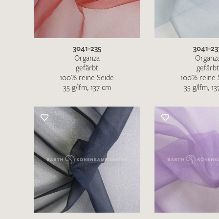
3041-235
3041-23
Organza
Organz
gefärbt
gefärbt
100% reine Seide
100% reine 
35 g/lfm, 137 cm
35 g/lfm, 1