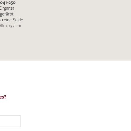
3041-250
Organza
gefärbt
 reine Seide
/lfm, 137 cm
es?