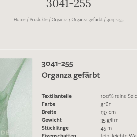
3041-255
Home
/
Produkte
/
Organza
/
Organza gefärbt
/
3041-255
3041-255
Organza gefärbt
Textilanteile
100% reine Sei
Farbe
grün
Breite
137 cm
Gewicht
35 g/lfm
Stücklänge
45 m
Eigenschaften
fein
,
leichte Wa