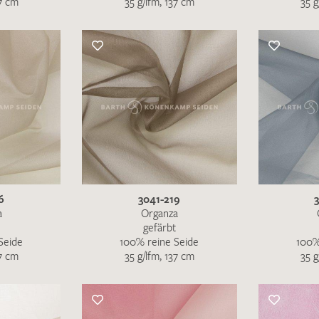
37 cm
35 g/lfm, 137 cm
35 g
Merkliste / Musteranfrage
IHRE KONTAKTDATEN
Leider ist das Kontaktformular zum aktuellen Zeitpu
schreiben Sie eine E-Mail mit ihren Kontaktdaten di
Wir arbeiten schnellstmöglich an einer Lösung – Da
6
3041-219
a
Organza
gefärbt
Seide
100% reine Seide
100%
37 cm
35 g/lfm, 137 cm
35 g