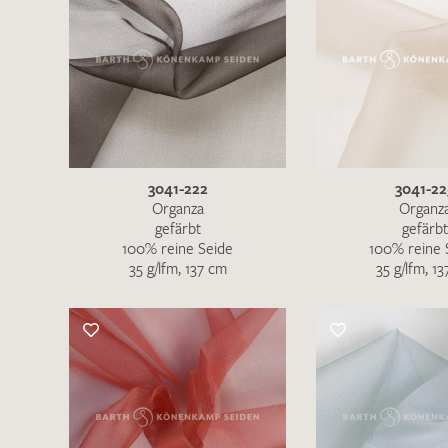
3041-222
3041-22
Organza
Organz
gefärbt
gefärbt
100% reine Seide
100% reine 
35 g/lfm, 137 cm
35 g/lfm, 1