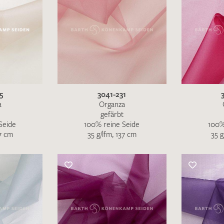
5
3041-231
a
Organza
gefärbt
Seide
100% reine Seide
100%
37 cm
35 g/lfm, 137 cm
35 g
Ich bin damit einverstanden, dass meine angegebenen Dat
genutzt werden. Die
Datenschutzbestimmungen
habe ich z