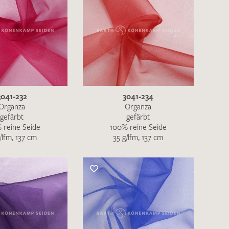
3041-232
3041-234
Organza
Organza
gefärbt
gefärbt
 reine Seide
100% reine Seide
/lfm, 137 cm
35 g/lfm, 137 cm
en zur Beantwortung meiner Musteranfrage
ur Kenntnis genommen und akzeptiere diese.