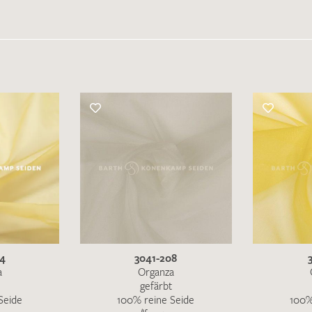
04
3041-208
a
Organza
gefärbt
Seide
100% reine Seide
100%