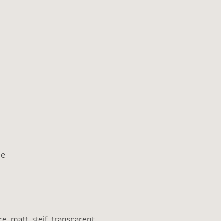
de
re
,
matt
,
steif
,
transparent