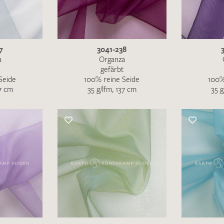
MUSTERANFRAGE S
7
3041-238
a
Organza
gefärbt
Seide
100% reine Seide
100%
37 cm
35 g/lfm, 137 cm
35 g