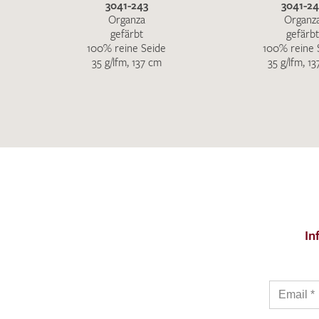
3041-243
3041-24
Organza
Organz
gefärbt
gefärbt
100% reine Seide
100% reine 
35 g/lfm, 137 cm
35 g/lfm, 1
In