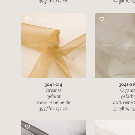
35 g/lfm, 137 cm
35 g/lfm, 1
Es sind bisher keine Produkte auf Ihrer
Merkliste.
Sollten Sie dennoch eine individuelle
Musteranfrage stellen wollen, vermerken
Sie diese bitte im Feld "Anmerkungen".
3041-214
3041-21
Organza
Organz
gefärbt
gefärbt
100% reine Seide
100% reine 
35 g/lfm, 137 cm
35 g/lfm, 1