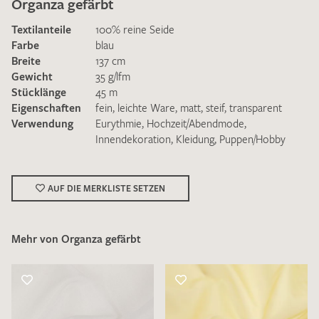
Organza gefärbt
Textilanteile
100% reine Seide
Farbe
blau
Breite
137 cm
Gewicht
35 g/lfm
Stücklänge
45 m
Ich bin damit einverstanden, dass meine angegebenen Daten
Eigenschaften
fein
,
leichte Ware
,
matt
,
steif
,
transparent
zur Beantwortung meiner Musteranfrage genutzt werden.
Verwendung
Eurythmie
,
Hochzeit/Abendmode
,
Die
Datenschutzbestimmungen
habe ich zur Kenntnis
Innendekoration
,
Kleidung
,
Puppen/Hobby
genommen und akzeptiere diese.
AUF DIE MERKLISTE SETZEN
Mehr von Organza gefärbt
MUSTERANFRAGE SENDEN