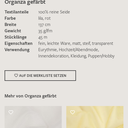
Organza gefärbt
Textilanteile
100% reine Seide
Farbe
lila
,
rot
Breite
137 cm
Gewicht
35 g/lfm
Stücklänge
45 m
Ich bin damit einverstanden, dass meine angegebenen Daten
Eigenschaften
fein
,
leichte Ware
,
matt
,
steif
,
transparent
zur Beantwortung meiner Musteranfrage genutzt werden.
Verwendung
Eurythmie
,
Hochzeit/Abendmode
,
Die
Datenschutzbestimmungen
habe ich zur Kenntnis
Innendekoration
,
Kleidung
,
Puppen/Hobby
genommen und akzeptiere diese.
AUF DIE MERKLISTE SETZEN
Mehr von Organza gefärbt
MUSTERANFRAGE SENDEN