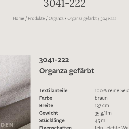
3041-222
Home
/
Produkte
/
Organza
/
Organza gefärbt
/
3041-222
3041-222
Organza gefärbt
Textilanteile
100% reine Sei
Farbe
braun
Breite
137 cm
Gewicht
35 g/lfm
Stücklänge
45 m
Eigenschaften
fein
,
leichte Wa