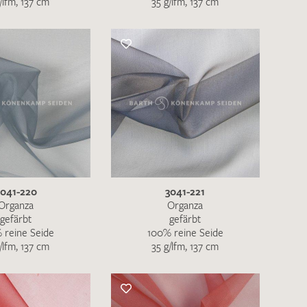
/lfm, 137 cm
35 g/lfm, 137 cm
nkt nicht funktionstüchtig. Bitte
rekt an
info@barth-seiden.de
.
nke!
3041-220
3041-221
Organza
Organza
gefärbt
gefärbt
 reine Seide
100% reine Seide
/lfm, 137 cm
35 g/lfm, 137 cm