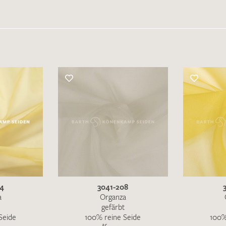
04
3041-208
a
Organza
gefärbt
Seide
100% reine Seide
100%