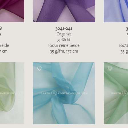
MUSTERANFRAGE S
8
3041-241
a
Organza
gefärbt
Seide
100% reine Seide
100%
37 cm
35 g/lfm, 137 cm
35 g