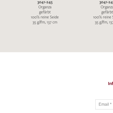
3041-245
3041-24
Organza
Organz
gefärbt
gefärbt
100% reine Seide
100% reine 
35 g/lfm, 137 cm
35 g/lfm, 1
In