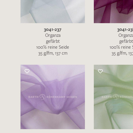
3041-237
3041-23
Organza
Organz
gefärbt
gefärbt
100% reine Seide
100% reine 
35 g/lfm, 137 cm
35 g/lfm, 1