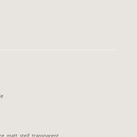
de
re
,
matt
,
steif
,
transparent