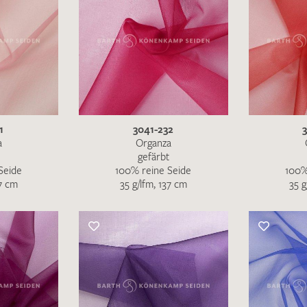
1
3041-232
a
Organza
gefärbt
Seide
100% reine Seide
100%
37 cm
35 g/lfm, 137 cm
35 g
Ich bin damit einverstanden, dass meine angegebenen Dat
genutzt werden. Die
Datenschutzbestimmungen
habe ich z