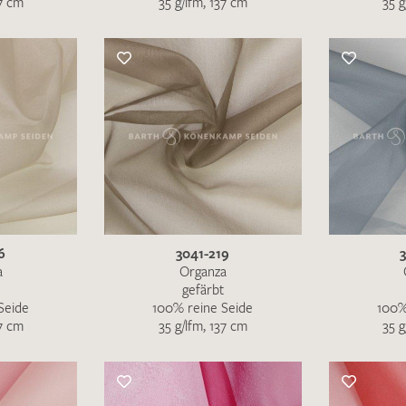
37 cm
35 g/lfm, 137 cm
35 g
Merkliste / Musteranfrage
IHRE KONTAKTDATEN
Leider ist das Kontaktformular zum aktuellen Zeitpu
schreiben Sie eine E-Mail mit ihren Kontaktdaten di
Wir arbeiten schnellstmöglich an einer Lösung – Da
6
3041-219
a
Organza
gefärbt
Seide
100% reine Seide
100%
37 cm
35 g/lfm, 137 cm
35 g