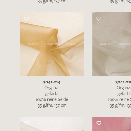
35 g/lfm, 137 cm
35 g/lfm, 1
Es sind bisher keine Produkte auf Ihrer
Merkliste.
Sollten Sie dennoch eine individuelle
Musteranfrage stellen wollen, vermerken
Sie diese bitte im Feld "Anmerkungen".
3041-214
3041-21
Organza
Organz
gefärbt
gefärbt
100% reine Seide
100% reine 
35 g/lfm, 137 cm
35 g/lfm, 1