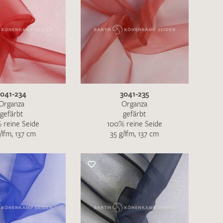
3041-234
3041-235
Organza
Organza
gefärbt
gefärbt
 reine Seide
100% reine Seide
/lfm, 137 cm
35 g/lfm, 137 cm
en zur Beantwortung meiner Musteranfrage
ur Kenntnis genommen und akzeptiere diese.