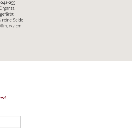
3041-255
Organza
gefärbt
 reine Seide
/lfm, 137 cm
es?