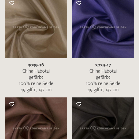
3039-16
3039-17
China Habotai
China Habotai
gefärbt
gefärbt
100% reine Seide
100% reine Seide
49 g/lfm, 137 cm
49 g/lfm, 137 cm