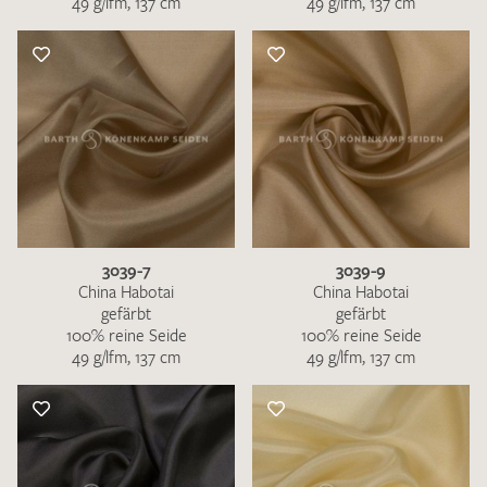
49 g/lfm, 137 cm
49 g/lfm, 137 cm
3039-7
3039-9
China Habotai
China Habotai
gefärbt
gefärbt
100% reine Seide
100% reine Seide
49 g/lfm, 137 cm
49 g/lfm, 137 cm