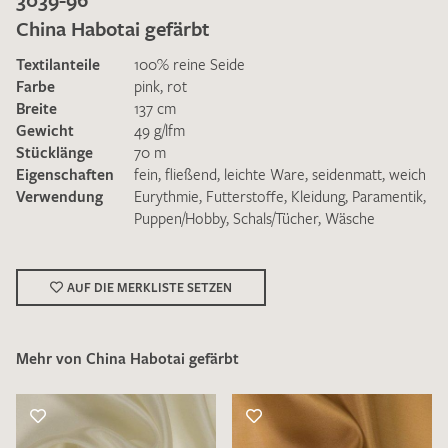
China Habotai gefärbt
Textilanteile
100% reine Seide
Farbe
pink
,
rot
Breite
137 cm
Gewicht
49 g/lfm
Ich bin damit einverstanden, dass meine angegebenen Daten
Stücklänge
70 m
zur Beantwortung meiner Musteranfrage genutzt werden.
Eigenschaften
fein
,
fließend
,
leichte Ware
,
seidenmatt
,
weich
Die
Datenschutzbestimmungen
habe ich zur Kenntnis
Verwendung
Eurythmie
,
Futterstoffe
,
Kleidung
,
Paramentik
,
genommen und akzeptiere diese.
Puppen/Hobby
,
Schals/Tücher
,
Wäsche
AUF DIE MERKLISTE SETZEN
Mehr von China Habotai gefärbt
MUSTERANFRAGE SENDEN