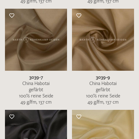
49 g/lfm, 137 cm
49 g/lfm, 137 cm
3039-7
3039-9
China Habotai
China Habotai
gefärbt
gefärbt
100% reine Seide
100% reine Seide
49 g/lfm, 137 cm
49 g/lfm, 137 cm