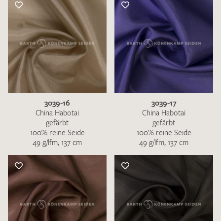
3039-16
3039-17
China Habotai
China Habotai
gefärbt
gefärbt
100% reine Seide
100% reine Seide
49 g/lfm, 137 cm
49 g/lfm, 137 cm