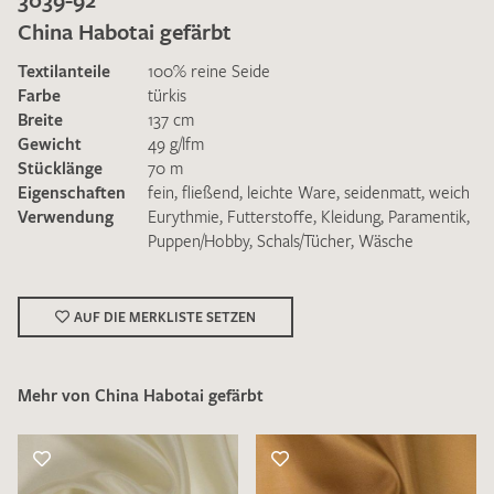
China Habotai gefärbt
Textilanteile
100% reine Seide
Farbe
türkis
Breite
137 cm
Gewicht
49 g/lfm
Ich bin damit einverstanden, dass meine angegebenen Daten
Stücklänge
70 m
zur Beantwortung meiner Musteranfrage genutzt werden.
Eigenschaften
fein
,
fließend
,
leichte Ware
,
seidenmatt
,
weich
Die
Datenschutzbestimmungen
habe ich zur Kenntnis
Verwendung
Eurythmie
,
Futterstoffe
,
Kleidung
,
Paramentik
,
genommen und akzeptiere diese.
Puppen/Hobby
,
Schals/Tücher
,
Wäsche
AUF DIE MERKLISTE SETZEN
Mehr von China Habotai gefärbt
MUSTERANFRAGE SENDEN