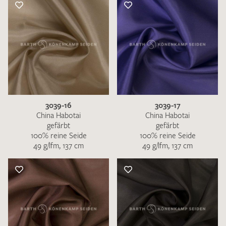
3039-16
3039-17
China Habotai
China Habotai
gefärbt
gefärbt
100% reine Seide
100% reine Seide
49 g/lfm, 137 cm
49 g/lfm, 137 cm