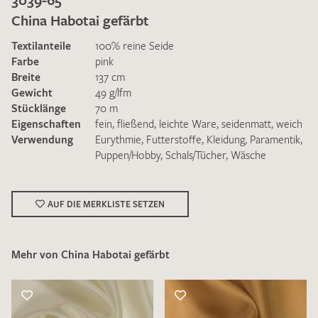
China Habotai gefärbt
Textilanteile
100% reine Seide
Farbe
pink
Breite
137 cm
Gewicht
49 g/lfm
Ich bin damit einverstanden, dass meine angegebenen Daten
Stücklänge
70 m
zur Beantwortung meiner Musteranfrage genutzt werden.
Eigenschaften
fein
,
fließend
,
leichte Ware
,
seidenmatt
,
weich
Die
Datenschutzbestimmungen
habe ich zur Kenntnis
Verwendung
Eurythmie
,
Futterstoffe
,
Kleidung
,
Paramentik
,
genommen und akzeptiere diese.
Puppen/Hobby
,
Schals/Tücher
,
Wäsche
AUF DIE MERKLISTE SETZEN
Mehr von China Habotai gefärbt
MUSTERANFRAGE SENDEN