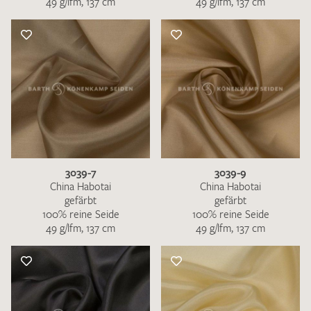
49 g/lfm, 137 cm
49 g/lfm, 137 cm
3039-7
3039-9
China Habotai
China Habotai
gefärbt
gefärbt
100% reine Seide
100% reine Seide
49 g/lfm, 137 cm
49 g/lfm, 137 cm