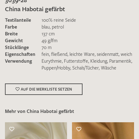
China Habotai gefärbt
Textilanteile
100% reine Seide
Farbe
blau
,
petrol
Breite
137 cm
Gewicht
49 g/lfm
Ich bin damit einverstanden, dass meine angegebenen Daten
Stücklänge
70 m
zur Beantwortung meiner Musteranfrage genutzt werden.
Eigenschaften
fein
,
fließend
,
leichte Ware
,
seidenmatt
,
weich
Die
Datenschutzbestimmungen
habe ich zur Kenntnis
Verwendung
Eurythmie
,
Futterstoffe
,
Kleidung
,
Paramentik
,
genommen und akzeptiere diese.
Puppen/Hobby
,
Schals/Tücher
,
Wäsche
AUF DIE MERKLISTE SETZEN
Mehr von China Habotai gefärbt
MUSTERANFRAGE SENDEN