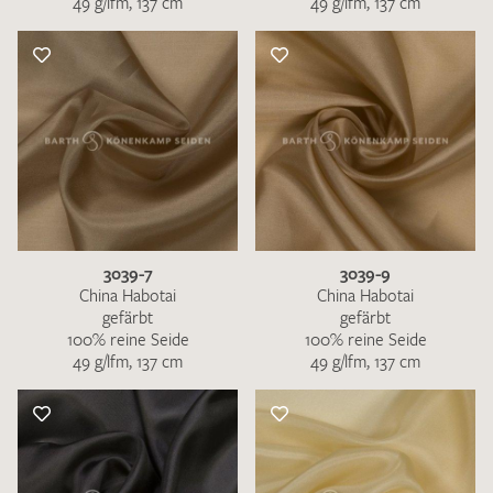
49 g/lfm, 137 cm
49 g/lfm, 137 cm
3039-7
3039-9
China Habotai
China Habotai
gefärbt
gefärbt
100% reine Seide
100% reine Seide
49 g/lfm, 137 cm
49 g/lfm, 137 cm