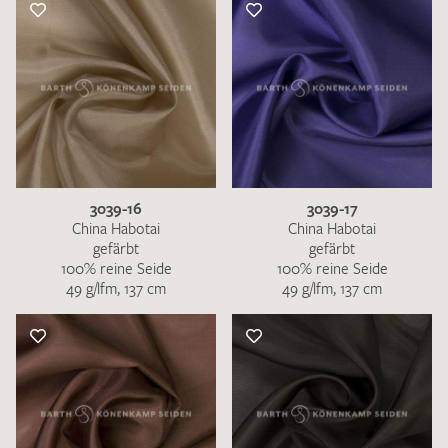
3039-16
3039-17
China Habotai
China Habotai
gefärbt
gefärbt
100% reine Seide
100% reine Seide
49 g/lfm, 137 cm
49 g/lfm, 137 cm