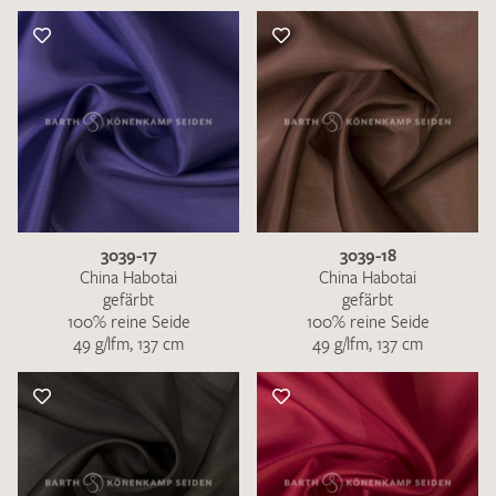
3039-17
3039-18
China Habotai
China Habotai
gefärbt
gefärbt
100% reine Seide
100% reine Seide
49 g/lfm, 137 cm
49 g/lfm, 137 cm