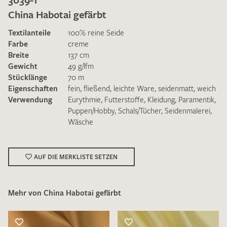
China Habotai gefärbt
Textilanteile
100% reine Seide
Farbe
creme
Breite
137 cm
Gewicht
49 g/lfm
Ich bin damit einverstanden, dass meine angegebenen Daten
Stücklänge
70 m
zur Beantwortung meiner Musteranfrage genutzt werden.
Eigenschaften
fein
,
fließend
,
leichte Ware
,
seidenmatt
,
weich
Die
Datenschutzbestimmungen
habe ich zur Kenntnis
Verwendung
Eurythmie
,
Futterstoffe
,
Kleidung
,
Paramentik
,
genommen und akzeptiere diese.
Puppen/Hobby
,
Schals/Tücher
,
Seidenmalerei
,
Wäsche
AUF DIE MERKLISTE SETZEN
MUSTERANFRAGE SENDEN
Mehr von China Habotai gefärbt