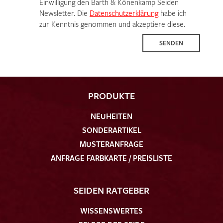
Einwilligung den Barth & Könenkamp Seiden
Newsletter. Die
Datenschutzerklärung
habe ich
zur Kenntnis genommen und akzeptiere diese.
SENDEN
PRODUKTE
NEUHEITEN
SONDERARTIKEL
MUSTERANFRAGE
ANFRAGE FARBKARTE / PREISLISTE
SEIDEN RATGEBER
WISSENSWERTES