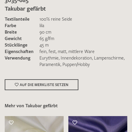
Takubar gefärbt
Textilanteile
100% reine Seide
Farbe
lila
Breite
90 cm
Gewicht
65 g/lfm
Ich bin damit einverstanden, dass meine angegebenen Daten
Stücklänge
45 m
zur Beantwortung meiner Musteranfrage genutzt werden.
Eigenschaften
fein
,
fest
,
matt
,
mittlere Ware
Die
Datenschutzbestimmungen
habe ich zur Kenntnis
Verwendung
Eurythmie
,
Innendekoration
,
Lampenschirme
,
genommen und akzeptiere diese.
Paramentik
,
Puppen/Hobby
AUF DIE MERKLISTE SETZEN
Mehr von Takubar gefärbt
MUSTERANFRAGE SENDEN