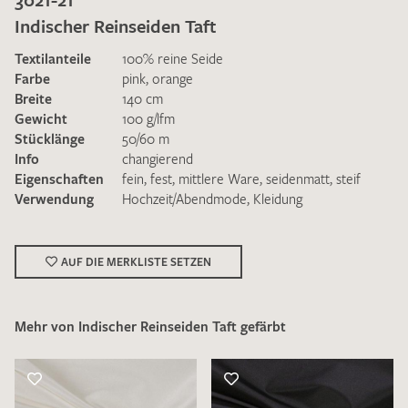
Indischer Reinseiden Taft
Textilanteile
100% reine Seide
Farbe
pink
,
orange
Breite
140 cm
Gewicht
100 g/lfm
Ich bin damit einverstanden, dass meine angegebenen Daten
Stücklänge
50/60 m
zur Beantwortung meiner Musteranfrage genutzt werden.
Info
changierend
Die
Datenschutzbestimmungen
habe ich zur Kenntnis
Eigenschaften
fein
,
fest
,
mittlere Ware
,
seidenmatt
,
steif
genommen und akzeptiere diese.
Verwendung
Hochzeit/Abendmode
,
Kleidung
AUF DIE MERKLISTE SETZEN
Mehr von Indischer Reinseiden Taft gefärbt
MUSTERANFRAGE SENDEN