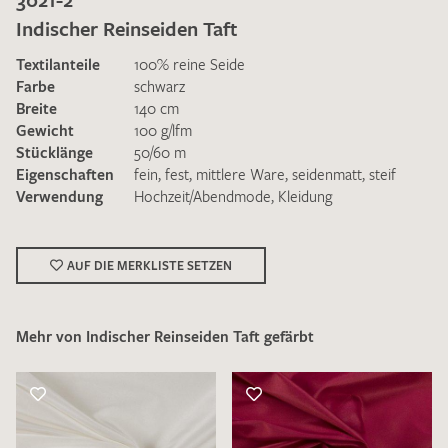
Indischer Reinseiden Taft
Textilanteile
100% reine Seide
Farbe
schwarz
Breite
140 cm
Gewicht
100 g/lfm
Ich bin damit einverstanden, dass meine angegebenen Daten
Stücklänge
50/60 m
zur Beantwortung meiner Musteranfrage genutzt werden.
Eigenschaften
fein
,
fest
,
mittlere Ware
,
seidenmatt
,
steif
Die
Datenschutzbestimmungen
habe ich zur Kenntnis
Verwendung
Hochzeit/Abendmode
,
Kleidung
genommen und akzeptiere diese.
AUF DIE MERKLISTE SETZEN
Mehr von Indischer Reinseiden Taft gefärbt
MUSTERANFRAGE SENDEN