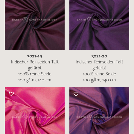
3021-19
3021-20
Indischer Reinseiden Taft
Indischer Reinseiden Taft
gefärbt
gefärbt
100% reine Seide
100% reine Seide
100 g/lfm, 140 cm
100 g/lfm, 140 cm