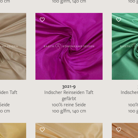
40 cm
100 g/lfm, 140 cm
100 
Merkliste / Musteranfrage
IHRE KONTAKTDATEN
Leider ist das Kontaktformular zum aktuellen Zeitpu
schreiben Sie eine E-Mail mit ihren Kontaktdaten di
Wir arbeiten schnellstmöglich an einer Lösung – Da
3021-9
iden Taft
Indischer Reinseiden Taft
Indische
gefärbt
Seide
100% reine Seide
100%
40 cm
100 g/lfm, 140 cm
100 