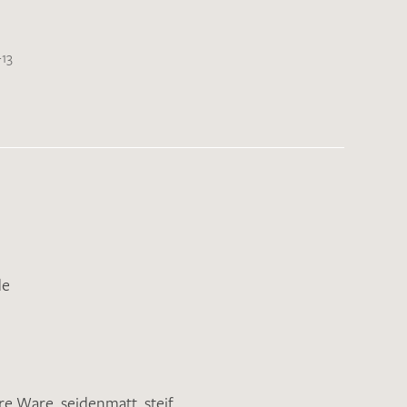
-13
de
ere Ware
,
seidenmatt
,
steif