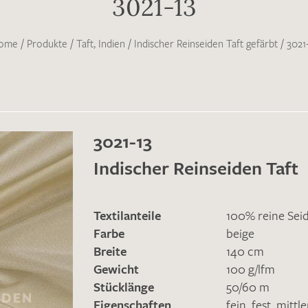
3021-13
ome
/
Produkte
/
Taft, Indien
/
Indischer Reinseiden Taft gefärbt
/
3021
3021-13
Indischer Reinseiden Taft
Textilanteile
100% reine Sei
Farbe
beige
Breite
140 cm
Gewicht
100 g/lfm
Stücklänge
50/60 m
Eigenschaften
fein
,
fest
,
mittl