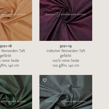
3021-18
3021-19
r Reinseiden Taft
Indischer Reinseiden Taft
gefärbt
gefärbt
 reine Seide
100% reine Seide
g/lfm, 140 cm
100 g/lfm, 140 cm
en zur Beantwortung meiner Musteranfrage
ur Kenntnis genommen und akzeptiere diese.