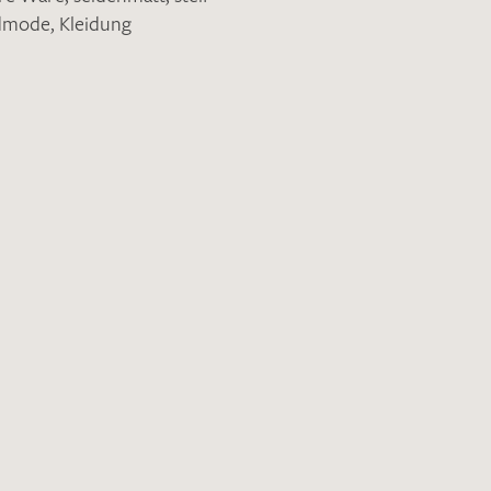
ndmode
,
Kleidung