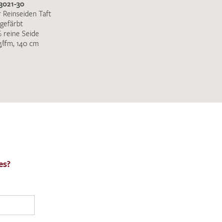
3021-30
r Reinseiden Taft
gefärbt
 reine Seide
g/lfm, 140 cm
es?