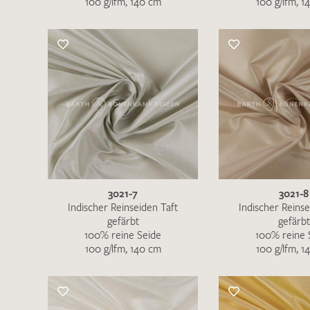
100 g/lfm, 140 cm
100 g/lfm, 1
Es sind bisher keine Produkte auf Ihrer
Merkliste.
Sollten Sie dennoch eine individuelle
Musteranfrage stellen wollen, vermerken
Sie diese bitte im Feld "Anmerkungen".
3021-7
3021-8
Indischer Reinseiden Taft
Indischer Reinse
gefärbt
gefärbt
100% reine Seide
100% reine 
100 g/lfm, 140 cm
100 g/lfm, 1