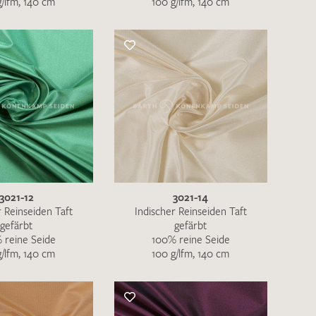
g/lfm, 140 cm
100 g/lfm, 140 cm
nkt nicht funktionstüchtig. Bitte
rekt an
info@barth-seiden.de
.
nke!
3021-12
3021-14
r Reinseiden Taft
Indischer Reinseiden Taft
gefärbt
gefärbt
 reine Seide
100% reine Seide
g/lfm, 140 cm
100 g/lfm, 140 cm