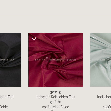
3021-3
iden Taft
Indischer Reinseiden Taft
Indische
gefärbt
Seide
100% reine Seide
100%