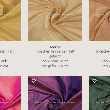
6
3021-17
iden Taft
Indischer Reinseiden Taft
Indische
gefärbt
Seide
100% reine Seide
100%
40 cm
100 g/lfm, 140 cm
100 
Ich bin damit einverstanden, dass meine angegebenen Dat
genutzt werden. Die
Datenschutzbestimmungen
habe ich z