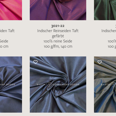
MUSTERANFRAGE S
1
3021-22
iden Taft
Indischer Reinseiden Taft
Indische
gefärbt
Seide
100% reine Seide
100%
40 cm
100 g/lfm, 140 cm
100 