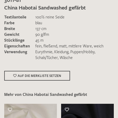
China Habotai Sandwashed gefärbt
Textilanteile
100% reine Seide
Farbe
blau
Breite
137 cm
Gewicht
90 g/lfm
Ich bin damit einverstanden, dass meine angegebenen Daten
Stücklänge
45 m
zur Beantwortung meiner Musteranfrage genutzt werden.
Eigenschaften
fein
,
fließend
,
matt
,
mittlere Ware
,
weich
Die
Datenschutzbestimmungen
habe ich zur Kenntnis
Verwendung
Eurythmie
,
Kleidung
,
Puppen/Hobby
,
genommen und akzeptiere diese.
Schals/Tücher
,
Wäsche
AUF DIE MERKLISTE SETZEN
Mehr von China Habotai Sandwashed gefärbt
MUSTERANFRAGE SENDEN