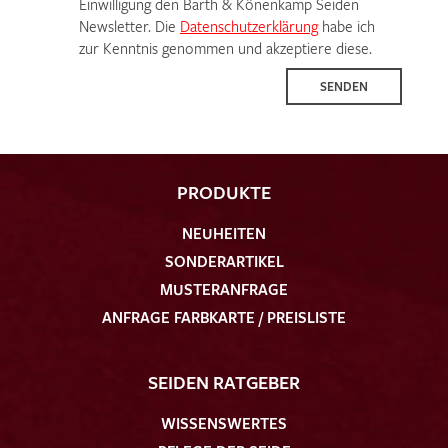
Einwilligung den Barth & Könenkamp Seiden
Newsletter. Die
Datenschutzerklärung
habe ich
zur Kenntnis genommen und akzeptiere diese.
SENDEN
PRODUKTE
NEUHEITEN
SONDERARTIKEL
MUSTERANFRAGE
ANFRAGE FARBKARTE / PREISLISTE
SEIDEN RATGEBER
WISSENSWERTES