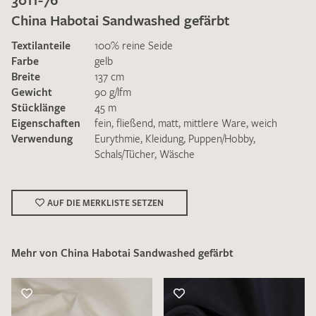
China Habotai Sandwashed gefärbt
Textilanteile
100% reine Seide
Farbe
gelb
Breite
137 cm
Gewicht
90 g/lfm
Ich bin damit einverstanden, dass meine angegebenen Daten
Stücklänge
45 m
zur Beantwortung meiner Musteranfrage genutzt werden.
Eigenschaften
fein
,
fließend
,
matt
,
mittlere Ware
,
weich
Die
Datenschutzbestimmungen
habe ich zur Kenntnis
Verwendung
Eurythmie
,
Kleidung
,
Puppen/Hobby
,
genommen und akzeptiere diese.
Schals/Tücher
,
Wäsche
AUF DIE MERKLISTE SETZEN
Mehr von China Habotai Sandwashed gefärbt
MUSTERANFRAGE SENDEN