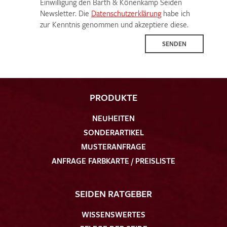
Einwilligung den Barth & Könenkamp Seiden
Newsletter. Die
Datenschutzerklärung
habe ich
zur Kenntnis genommen und akzeptiere diese.
SENDEN
PRODUKTE
NEUHEITEN
SONDERARTIKEL
MUSTERANFRAGE
ANFRAGE FARBKARTE / PREISLISTE
SEIDEN RATGEBER
WISSENSWERTES