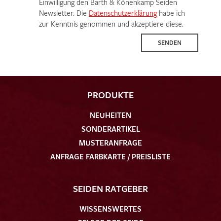
Einwilligung den Barth & Könenkamp Seiden
Newsletter. Die
Datenschutzerklärung
habe ich
zur Kenntnis genommen und akzeptiere diese.
SENDEN
PRODUKTE
NEUHEITEN
SONDERARTIKEL
MUSTERANFRAGE
ANFRAGE FARBKARTE / PREISLISTE
SEIDEN RATGEBER
WISSENSWERTES