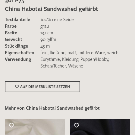
China Habotai Sandwashed gefärbt
Textilanteile
100% reine Seide
Farbe
grau
Breite
137 cm
Gewicht
90 g/lfm
Ich bin damit einverstanden, dass meine angegebenen Daten
Stücklänge
45 m
zur Beantwortung meiner Musteranfrage genutzt werden.
Eigenschaften
fein
,
fließend
,
matt
,
mittlere Ware
,
weich
Die
Datenschutzbestimmungen
habe ich zur Kenntnis
Verwendung
Eurythmie
,
Kleidung
,
Puppen/Hobby
,
genommen und akzeptiere diese.
Schals/Tücher
,
Wäsche
AUF DIE MERKLISTE SETZEN
Mehr von China Habotai Sandwashed gefärbt
MUSTERANFRAGE SENDEN