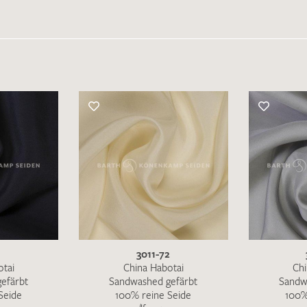
Merkliste / Musteranfrage
IHRE KONTAKTDATEN
Leider ist das Kontaktformular zum aktuellen Zeitpu
schreiben Sie eine E-Mail mit ihren Kontaktdaten di
Wir arbeiten schnellstmöglich an einer Lösung – Da
1
3011-72
otai
China Habotai
Chi
efärbt
Sandwashed gefärbt
Sandw
Seide
100% reine Seide
100%