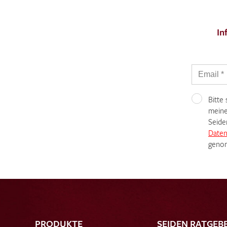
In
Bitte
meine
Seide
Daten
genom
PRODUKTE
SEIDEN RATGEB