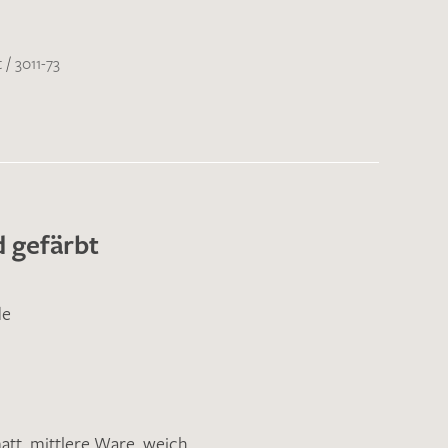
t
/
3011-73
 gefärbt
de
att
,
mittlere Ware
,
weich