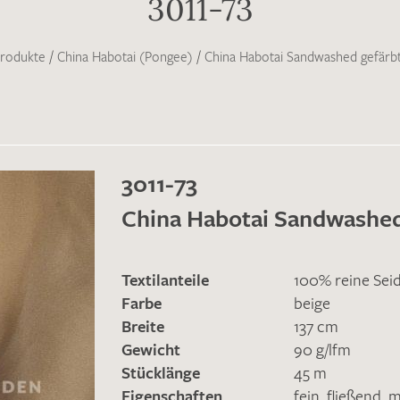
3011-73
rodukte
/
China Habotai (Pongee)
/
China Habotai Sandwashed gefärb
3011-73
China Habotai Sandwashed
Textilanteile
100% reine Sei
Farbe
beige
Breite
137 cm
Gewicht
90 g/lfm
Stücklänge
45 m
Eigenschaften
fein
,
fließend
,
m