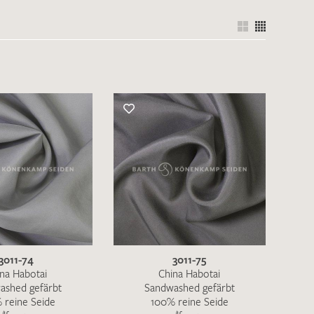
nkt nicht funktionstüchtig. Bitte
rekt an
info@barth-seiden.de
.
nke!
3011-74
3011-75
na Habotai
China Habotai
ashed gefärbt
Sandwashed gefärbt
 reine Seide
100% reine Seide