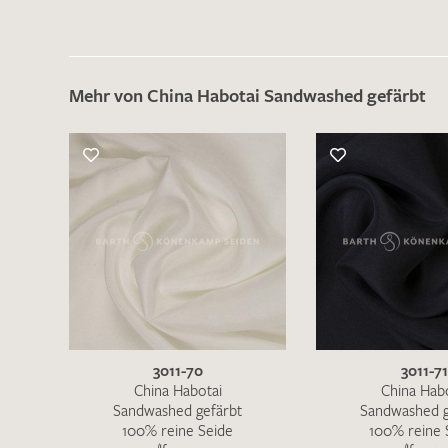
Mehr von China Habotai Sandwashed gefärbt
Es sind bisher keine Produkte auf Ihrer
Merkliste.
Sollten Sie dennoch eine individuelle
Musteranfrage stellen wollen, vermerken
Sie diese bitte im Feld "Anmerkungen".
3011-70
3011-7
China Habotai
China Hab
Sandwashed gefärbt
Sandwashed g
100% reine Seide
100% reine 