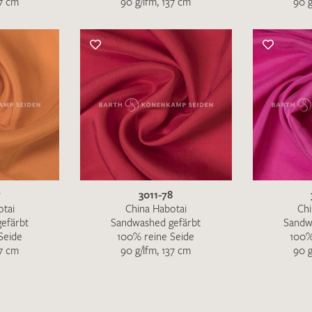
37 cm
90 g/lfm, 137 cm
90 g
7
3011-78
otai
China Habotai
Chi
efärbt
Sandwashed gefärbt
Sandw
Seide
100% reine Seide
100%
37 cm
90 g/lfm, 137 cm
90 g
Ich bin damit einverstanden, dass meine angegebenen Dat
genutzt werden. Die
Datenschutzbestimmungen
habe ich z