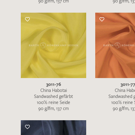
90 g/lfm, 137 cm
90 g/lfm, 1
3011-76
3011-7
China Habotai
China Hab
Sandwashed gefärbt
Sandwashed g
100% reine Seide
100% reine 
90 g/lfm, 137 cm
90 g/lfm, 1