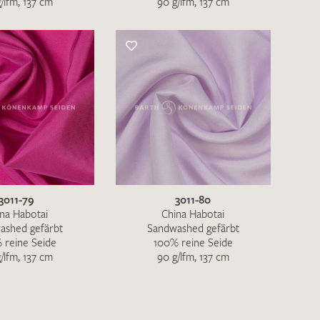
/lfm, 137 cm
90 g/lfm, 137 cm
3011-79
3011-80
na Habotai
China Habotai
ashed gefärbt
Sandwashed gefärbt
 reine Seide
100% reine Seide
/lfm, 137 cm
90 g/lfm, 137 cm
en zur Beantwortung meiner Musteranfrage
ur Kenntnis genommen und akzeptiere diese.