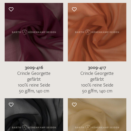
3009-416
3009-417
Crincle Georgette
Crincle Georgette
gefärbt
gefärbt
100% reine Seide
100% reine Seide
50 g/lfm, 140 cm
50 g/lfm, 140 cm