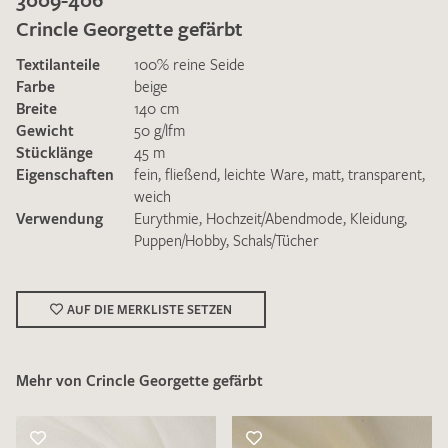
Crincle Georgette gefärbt
Textilanteile
100% reine Seide
Farbe
beige
Breite
140 cm
Gewicht
50 g/lfm
Ich bin damit einverstanden, dass meine angegebenen Daten
Stücklänge
45 m
zur Beantwortung meiner Musteranfrage genutzt werden.
Eigenschaften
fein
,
fließend
,
leichte Ware
,
matt
,
transparent
,
Die
Datenschutzbestimmungen
habe ich zur Kenntnis
weich
genommen und akzeptiere diese.
Verwendung
Eurythmie
,
Hochzeit/Abendmode
,
Kleidung
,
Puppen/Hobby
,
Schals/Tücher
AUF DIE MERKLISTE SETZEN
MUSTERANFRAGE SENDEN
Mehr von Crincle Georgette gefärbt