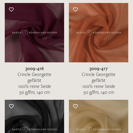
3009-416
3009-417
Crincle Georgette
Crincle Georgette
gefärbt
gefärbt
100% reine Seide
100% reine Seide
50 g/lfm, 140 cm
50 g/lfm, 140 cm