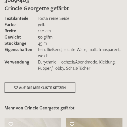
Crincle Georgette gefärbt
Textilanteile
100% reine Seide
Farbe
gelb
Breite
140 cm
Gewicht
50 g/lfm
Ich bin damit einverstanden, dass meine angegebenen Daten
Stücklänge
45 m
zur Beantwortung meiner Musteranfrage genutzt werden.
Eigenschaften
fein
,
fließend
,
leichte Ware
,
matt
,
transparent
,
Die
Datenschutzbestimmungen
habe ich zur Kenntnis
weich
genommen und akzeptiere diese.
Verwendung
Eurythmie
,
Hochzeit/Abendmode
,
Kleidung
,
Puppen/Hobby
,
Schals/Tücher
AUF DIE MERKLISTE SETZEN
MUSTERANFRAGE SENDEN
Mehr von Crincle Georgette gefärbt