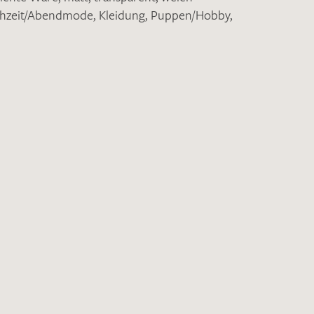
hzeit/Abendmode
,
Kleidung
,
Puppen/Hobby
,
nkt nicht funktionstüchtig. Bitte
rekt an
info@barth-seiden.de
.
nke!