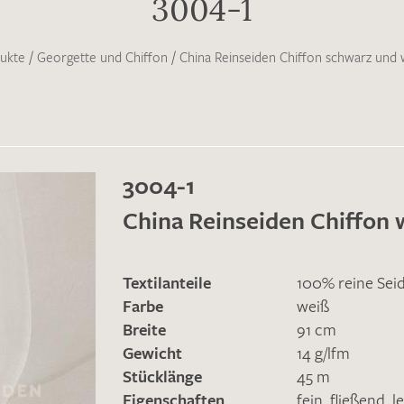
3004-1
ukte
/
Georgette und Chiffon
/
China Reinseiden Chiffon schwarz und
3004-1
China Reinseiden Chiffon 
Textilanteile
100% reine Sei
Farbe
weiß
Breite
91 cm
Gewicht
14 g/lfm
Stücklänge
45 m
Eigenschaften
fein
,
fließend
,
l