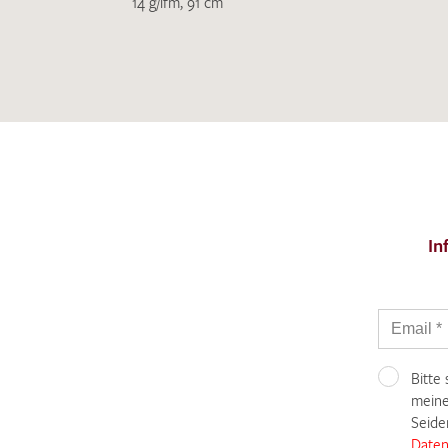
14 g/lfm, 91 cm
In
Bitte
meine
Seide
Daten