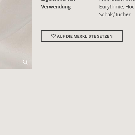
Verwendung
Eurythmie
,
Hoc
Schals/Tücher
AUF DIE MERKLISTE SETZEN
Merkliste / Musteranfrage
IHRE KONTAKTDATEN
Leider ist das Kontaktformular zum aktuellen Zeitpu
schreiben Sie eine E-Mail mit ihren Kontaktdaten di
Wir arbeiten schnellstmöglich an einer Lösung – Da