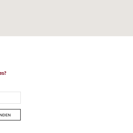
en zur Beantwortung meiner Musteranfrage
ur Kenntnis genommen und akzeptiere diese.
ENDEN
es?
NDEN