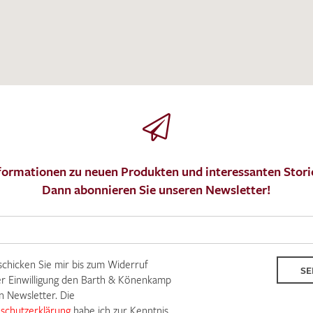
Ich bin damit einverstanden, dass meine angegebenen Dat
genutzt werden. Die
Datenschutzbestimmungen
habe ich z
MUSTERANFRAGE S
formationen zu neuen Produkten und interessanten Stori
Dann abonnieren Sie unseren Newsletter!
 schicken Sie mir bis zum Widerruf
SE
r Einwilligung den Barth & Könenkamp
n Newsletter. Die
schutzerklärung
habe ich zur Kenntnis