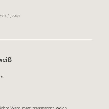
 weiß
/
3004-1
weiß
de
eichte Ware
,
matt
,
transparent
,
weich