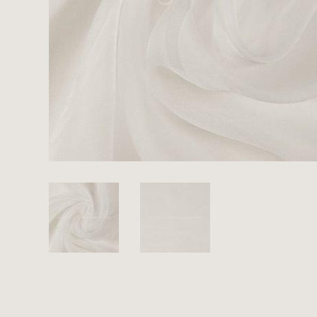
Es sind bisher keine Produkte auf Ihrer
Merkliste.
Sollten Sie dennoch eine individuelle
Musteranfrage stellen wollen, vermerken
Sie diese bitte im Feld "Anmerkungen".