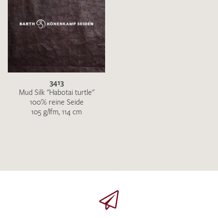
3413
Mud Silk "Habotai turtle"
100% reine Seide
105 g/lfm, 114 cm