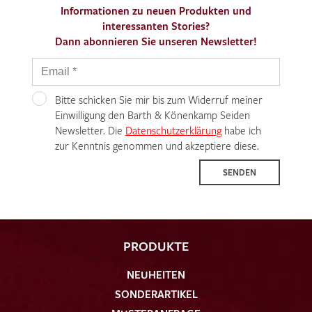
Informationen zu neuen Produkten und
interessanten Stories?
Dann abonnieren Sie unseren Newsletter!
Ich bin damit einverstanden, dass meine angegebenen Daten
Bitte schicken Sie mir bis zum Widerruf meiner
zur Beantwortung meiner Musteranfrage genutzt werden.
Einwilligung den Barth & Könenkamp Seiden
Die
Datenschutzbestimmungen
habe ich zur Kenntnis
Newsletter. Die
Datenschutzerklärung
habe ich
genommen und akzeptiere diese.
zur Kenntnis genommen und akzeptiere diese.
SENDEN
PRODUKTE
MUSTERANFRAGE SENDEN
NEUHEITEN
SONDERARTIKEL