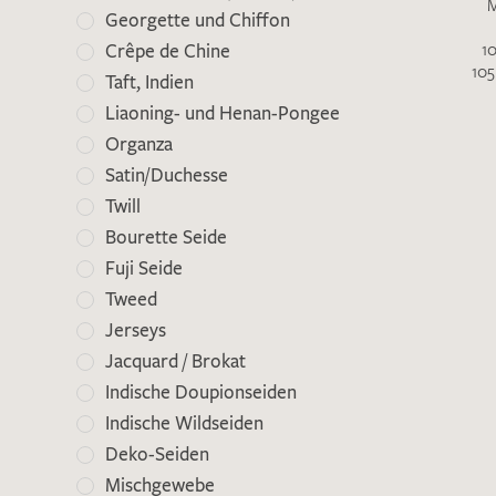
M
Georgette und Chiffon
1
Crêpe de Chine
105
Taft, Indien
Liaoning- und Henan-Pongee
Organza
Satin/Duchesse
Twill
Bourette Seide
Es sind bisher keine Produkte auf Ihrer
Fuji Seide
Merkliste.
Tweed
Sollten Sie dennoch eine individuelle
Jerseys
Musteranfrage stellen wollen, vermerken
Jacquard / Brokat
Sie diese bitte im Feld "Anmerkungen".
Indische Doupionseiden
Indische Wildseiden
Deko-Seiden
Mischgewebe