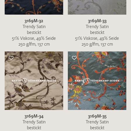
3169M-32
3169M-33
Trendy Satin
Trendy Satin
bestickt
bestickt
51% Viskose, 49% Seide
51% Viskose, 49% Seide
Ich bin damit einverstanden, dass meine angegebenen Daten
250 g/lfm, 137 cm
250 g/lfm, 137 cm
zur Beantwortung meiner Musteranfrage genutzt werden.
Die
Datenschutzbestimmungen
habe ich zur Kenntnis
genommen und akzeptiere diese.
MUSTERANFRAGE SENDEN
3169M-34
3169M-35
Trendy Satin
Trendy Satin
bestickt
bestickt