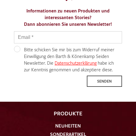
Informationen zu neuen Produkten und
interessanten Stories?
Dann abonnieren Sie unseren Newsletter!
Ich bin damit einverstanden, dass meine angegebenen Daten
zur Beantwortung meiner Musteranfrage genutzt werden.
Bitte schicken Sie mir bis zum Widerruf meiner
Die
Datenschutzbestimmungen
Einwilligung den Barth & Könenkamp Seiden
habe ich zur Kenntnis
genommen und akzeptiere diese.
Newsletter. Die
Datenschutzerklärung
habe ich
zur Kenntnis genommen und akzeptiere diese.
SENDEN
MUSTERANFRAGE SENDEN
PRODUKTE
NEUHEITEN
SONDERARTIKEL