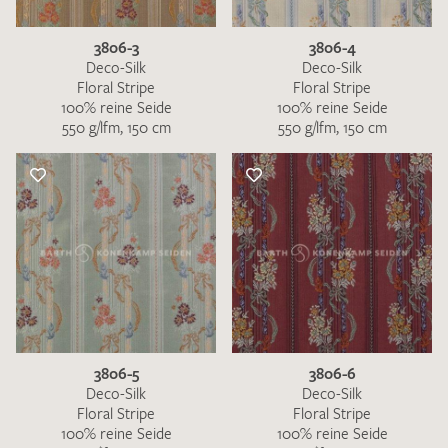
3806-3
3806-4
Deco-Silk
Deco-Silk
Floral Stripe
Floral Stripe
100% reine Seide
100% reine Seide
550 g/lfm, 150 cm
550 g/lfm, 150 cm
Ich bin damit einverstanden, dass meine angegebenen Daten
zur Beantwortung meiner Musteranfrage genutzt werden.
Die
Datenschutzbestimmungen
habe ich zur Kenntnis
genommen und akzeptiere diese.
MUSTERANFRAGE SENDEN
3806-5
3806-6
Deco-Silk
Deco-Silk
Floral Stripe
Floral Stripe
100% reine Seide
100% reine Seide