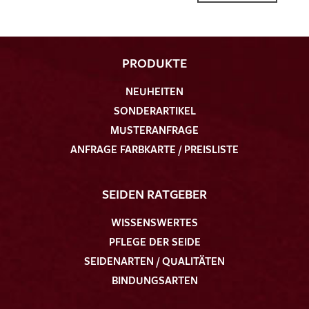
PRODUKTE
NEUHEITEN
Ich bin damit einverstanden, dass meine angegebenen Daten
SONDERARTIKEL
zur Beantwortung meiner Musteranfrage genutzt werden.
Die
Datenschutzbestimmungen
habe ich zur Kenntnis
MUSTERANFRAGE
genommen und akzeptiere diese.
ANFRAGE FARBKARTE / PREISLISTE
SEIDEN RATGEBER
WISSENSWERTES
PFLEGE DER SEIDE
MUSTERANFRAGE SENDEN
SEIDENARTEN / QUALITÄTEN
BINDUNGSARTEN