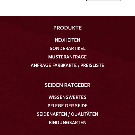
PRODUKTE
NEUHEITEN
Ich bin damit einverstanden, dass meine angegebenen Daten
SONDERARTIKEL
zur Beantwortung meiner Musteranfrage genutzt werden.
Die
Datenschutzbestimmungen
habe ich zur Kenntnis
MUSTERANFRAGE
genommen und akzeptiere diese.
ANFRAGE FARBKARTE / PREISLISTE
SEIDEN RATGEBER
WISSENSWERTES
PFLEGE DER SEIDE
MUSTERANFRAGE SENDEN
SEIDENARTEN / QUALITÄTEN
BINDUNGSARTEN