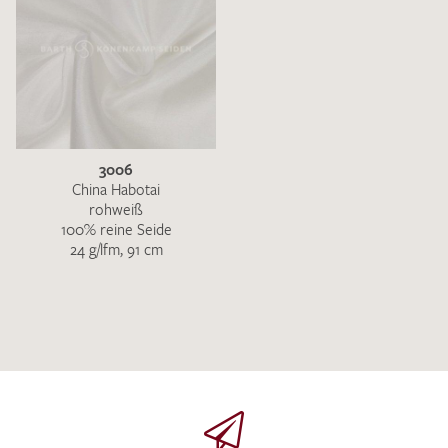
3006
China Habotai
rohweiß
100% reine Seide
24 g/lfm, 91 cm