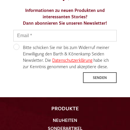
Informationen zu neuen Produkten und
interessanten Stories?
Dann abonnieren Sie unseren Newsletter!
Ich bin damit einverstanden, dass meine angegebenen Daten
zur Beantwortung meiner Musteranfrage genutzt werden.
Bitte schicken Sie mir bis zum Widerruf meiner
Die
Datenschutzbestimmungen
Einwilligung den Barth & Könenkamp Seiden
habe ich zur Kenntnis
genommen und akzeptiere diese.
Newsletter. Die
Datenschutzerklärung
habe ich
zur Kenntnis genommen und akzeptiere diese.
SENDEN
MUSTERANFRAGE SENDEN
PRODUKTE
NEUHEITEN
SONDERARTIKEL