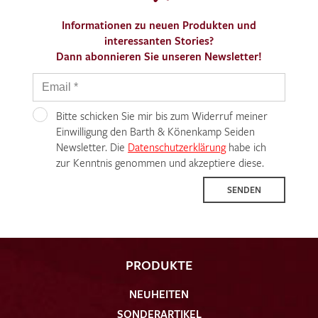
Informationen zu neuen Produkten und
interessanten Stories?
Dann abonnieren Sie unseren Newsletter!
Ich bin damit einverstanden, dass meine angegebenen Daten
zur Beantwortung meiner Musteranfrage genutzt werden.
Bitte schicken Sie mir bis zum Widerruf meiner
Die
Datenschutzbestimmungen
Einwilligung den Barth & Könenkamp Seiden
habe ich zur Kenntnis
genommen und akzeptiere diese.
Newsletter. Die
Datenschutzerklärung
habe ich
zur Kenntnis genommen und akzeptiere diese.
SENDEN
MUSTERANFRAGE SENDEN
PRODUKTE
NEUHEITEN
SONDERARTIKEL